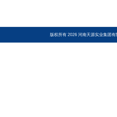
公司地址：禹州市西工业园区园区大道的北段路西
版权所有 2026 河南天源实业集团有限公司 Co